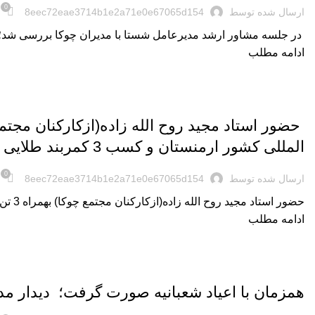
0
ارسال شده توسط
8eec72eae3714b1e2a71e0e67065d154
️ در جلسه مشاور ارشد مدیرعامل شستا با مدیران چوکا بررسی شد؛ طو
ادامه مطلب
,
اخبار روز
اخبار شرکت
المللی کشور ارمنستان و کسب 3 کمربند طلایی قهرمانی
0
ارسال شده توسط
8eec72eae3714b1e2a71e0e67065d154
حضور استاد مجید روح الله زاده(ازکارکنان مجتمع چوکا) بهمراه 3 تن از رزمی کاران آکادمی ملی پوشان شهرستان رضوانشهر در مسابقات بین المللی ک...
ادامه مطلب
,
اخبار روز
اخبار شرکت
همزمان با اعیاد شعبانیه صورت گرفت؛ دیدار مد