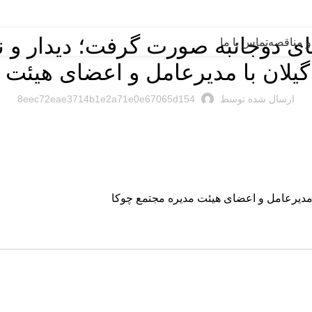
,
اخبار روز
اخبار شرکت
های دوجانبه صورت گرفت؛ دیدار
و مناقصه
تماس با ما
 گیلان با مدیرعامل و اعضای هیئت 
ارسال شده توسط
8eec72eae3714b1e2a71e0e67065d154
مدیرعامل و اعضای هیئت مدیره مجتمع چوکا