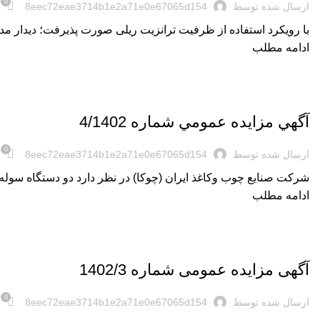
0
ارسال شده توسط
8eec72eae3714b1e2a71e0e67065d154
با رویکرد استفاده از ظرفیت ترانزیت ریلی صورت پذیرفت؛ دیدار مدیرکل راه آهن شمال 2 با مدیرعامل مجتمع چو
ادامه مطلب
,
اخبار روز
اخبار شرکت
آگهي مزايده عمومي شماره 4/1402
0
ارسال شده توسط
8eec72eae3714b1e2a71e0e67065d154
شرکت صنايع چوب وكاغذ ايران (چوكا) در نظر دارد دو دستگاه سوله واق
ادامه مطلب
,
اخبار روز
اخبار شرکت
آگهی مزایده عمومی شماره 1402/3
0
ارسال شده توسط
8eec72eae3714b1e2a71e0e67065d154