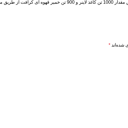
یده عمومی ا...
 شده‌اند
*