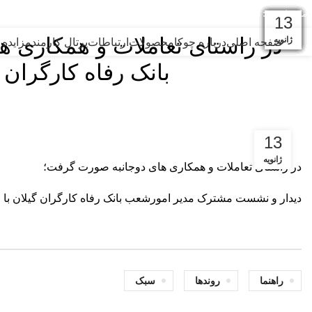
امام علی (ع):
من قصّر فی العمل، ابتلی بالهمّ. (نهج البلاغه: حکمت 127) هر که در عمل کوتاهی کند، به اندوه گرفتار آید.
03
25
25
25
06
22
17
17
05
05
20
13
در راستای تعاملات و همکاری 
آوریل
فوریه
فوریه
فوریه
فوریه
فوریه
ژانویه
ژانویه
مارس
مارس
مارس
مارس
صفحه اصلی
درباره چوکا
محصولات
ارتباطات
پرتال کارمند
مزایده 
بانک رفاه کارگران
13
ژانویه
در راستای تعاملات و همکاری های دوجانبه صورت گرفت؛
دیدار و نشست مشترک مدیر امورشعب بانک رفاه کارگران گیلان با 
راهنما
روندها
سبک