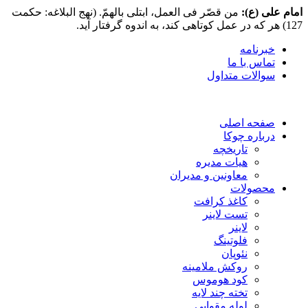
امام علی (ع):
من قصّر فی العمل، ابتلی بالهمّ. (نهج البلاغه: حکمت
127) هر که در عمل کوتاهی کند، به اندوه گرفتار آید.
خبرنامه
تماس با ما
سوالات متداول
صفحه اصلی
درباره چوکا
تاریخچه
هیات مدیره
معاونین و مدیران
محصولات
کاغذ کرافت
تست لاینر
لاینر
فلوتینگ
نئوپان
روکش ملامینه
کود هوموس
تخته چند لایه
لوله مقوایی