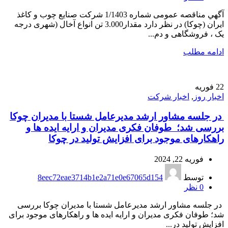
آگهي مناقصه عمومی شماره 1/1403 شركت صنايع چوب و كاغذ
ايران (چوكا) در نظر دارد مقدار3.000 تن انواع آخال (شهری درجه
یک ، فروشگاهی و دم...
ادامه مطلب
22
فوریه
اخبار روز
,
اخبار شرکت
️ در جلسه مشاور ارشد مدیرعامل شستا با مدیران چوکا
بررسی شد؛ طوفان فکری مدیران و ارایه ایده ها و
راهکارهای موجود برای افزایش تولید در چوکا
فوریه 22, 2024
توسط
8eec72eae3714b1e2a71e0e67065d154
0
نظر
️ در جلسه مشاور ارشد مدیرعامل شستا با مدیران چوکا بررسی
شد؛ طوفان فکری مدیران و ارایه ایده ها و راهکارهای موجود برای
افزایش تولید در...