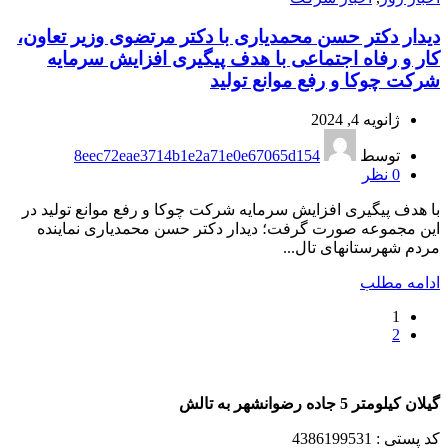
دیدار دکتر حسن محمدیاری با دکتر مرتضوی وزیر تعاون،
کار و رفاه اجتماعی با هدف پیگیری افزایش سرمایه
شرکت چوکا و رفع موانع تولید
ژانویه 4, 2024
توسط
8eec72eae3714b1e2a71e0e67065d154
0
نظر
با هدف پیگیری افزایش سرمایه شرکت چوکا و رفع موانع تولید در
این مجموعه صورت گرفت؛ دیدار دکتر حسن محمدیاری نماینده
مردم شهرستانهای تال...
ادامه مطلب
1
2
گیلان کیلومتر 5 جاده رضوانشهر به تالش
کد پستی : 4386199531