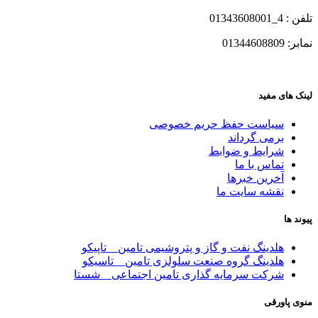
تلفن : 4_01343608001
نمابر: 01344608809
لینک های مفید
سیاست حفظ حریم خصوصی
برمی گرداند
شرایط و ضوابط
تماس با ما
آخرین خبرها
نقشه سایت ما
پیوند ها
هلدینگ نفت و گاز و پتروشیمی تامین _ تاپیکو
هلدینگ گروه صنعت سلولزی تامین _ تاسیکو
شرکت سرمایه گذاری تامین اجتماعی _ شستا
منوی پاورقی