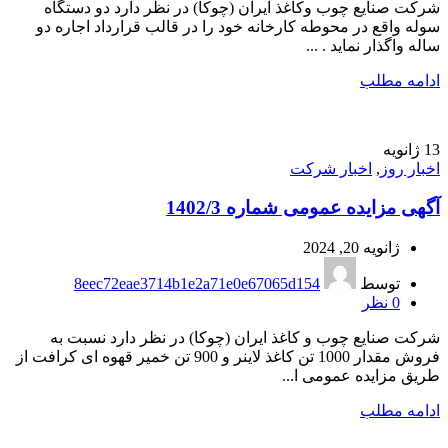
شرکت صنايع چوب وكاغذ ايران (چوكا) در نظر دارد دو دستگاه
سوله واقع در محوطه کارخانه خود را در قالب قرارداد اجاره دو
ساله واگذار نماید . ...
ادامه مطلب
13
ژانویه
اخبار روز
,
اخبار شرکت
آگهی مزایده عمومی شماره 1402/3
ژانویه 20, 2024
توسط
8eec72eae3714b1e2a71e0e67065d154
0
نظر
شركت صنايع چوب و كاغذ ايران (چوكا) در نظر دارد نسبت به
فروش مقدار 1000 تن کاغذ لاینر و 900 تن خمیر قهوه ای کرافت از
طریق مزایده عمومی ا...
ادامه مطلب