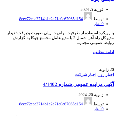
فوریه 5, 2024
توسط
8eec72eae3714b1e2a71e0e67065d154
0
نظر
با رویکرد استفاده از ظرفیت ترانزیت ریلی صورت پذیرفت؛ دیدار
مدیرکل راه آهن شمال 2 با مدیرعامل مجتمع چوکا به گزارش
روابط عمومی مجتم...
ادامه مطلب
20
ژانویه
اخبار روز
,
اخبار شرکت
آگهي مزايده عمومي شماره 4/1402
ژانویه 20, 2024
توسط
8eec72eae3714b1e2a71e0e67065d154
0
نظر