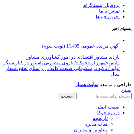
پروفایل اینستاگرام
تماس با ما
آخرین خبرها
پستهای اخیر
آگهي مزایده عمومی 1/1405 (نوبت سوم)
بازدید مشاور اقتصادی در امور کشاورزی مشاور
رئیس‌جمهور از «چوکا»؛ بازوی مشورتی پاستور در کنار سنگر
تولید / تأکید بر شکوفایی صنعت کاغذ در راستای تحقق شعار
سال
طراحی و توسعه
سایت همیار
بستن
جستجو
صفحه اصلی
درباره چوکا
تاریخچه
هیات مدیره
معاونین و مدیران