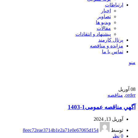
ارتباطات
اخبار
تصاویر
ویدیو ها
مقالات
پیشنهاد و انتقادات
پرتال کارمند
مزایده و مناقصه
تماس با ما
منو
08
آوریل
order
,
مناقصه
آگهي مناقصه عمومی1-1403
آوریل 13, 2024
توسط
8eec72eae3714b1e2a71e0e67065d154
0
نظر