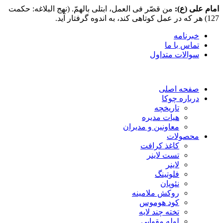
امام علی (ع):
من قصّر فی العمل، ابتلی بالهمّ. (نهج البلاغه: حکمت
127) هر که در عمل کوتاهی کند، به اندوه گرفتار آید.
خبرنامه
تماس با ما
سوالات متداول
صفحه اصلی
درباره چوکا
تاریخچه
هیات مدیره
معاونین و مدیران
محصولات
کاغذ کرافت
تست لاینر
لاینر
فلوتینگ
نئوپان
روکش ملامینه
کود هوموس
تخته چند لایه
لوله مقوایی