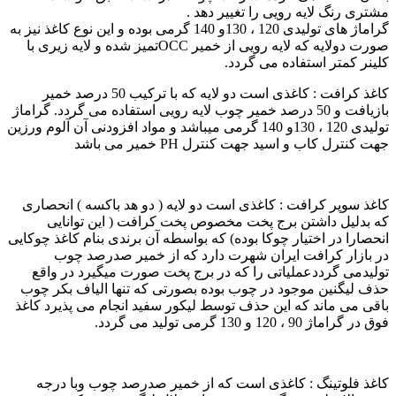
مشتری رنگ لایه رویی را تغییر دهد .
گراماژ های تولیدی 120 ، 130و 140 گرمی بوده و این نوع کاغذ نیز به
صورت دولایه که لایه رویی از خمیر OCCتمیز شده و لایه زیری با
کلینر کمتر استفاده می گردد.
کاغذ کرافت : کاغذی است دو لایه که با ترکیب 50 درصد خمیر
بازیافت و 50 درصد خمیر چوب لایه رویی استفاده می گردد. گراماژ
تولیدی 120 ، 130و 140 گرمی میباشد و مواد افزودنی آن آلوم ورزین
جهت کنترل کاب و اسید جهت کنترل PH خمیر می باشد
کاغذ سوپر کرافت : کاغذی است دو لایه ( دو هد باکسه ) انحصاری
که بدلیل داشتن برج پخت مخصوص پخت کرافت ( این توانایی
انحصارا در اختیار چوکا بوده) که بواسطه آن برندی بنام کاغذ چوکایی
در بازار کرافت ایران شهرت دارد که از خمیر صدرصد چوب
تولیدمی گرددعملیاتی را که در برج پخت صورت میگیرد در واقع
حذف لیگنین موجود در چوب بوده بصورتی که تنها الیاف بکر چوب
باقی می ماند که این حذف توسط لیکور سفید انجام می پذیرد کاغذ
فوق در گراماژ 90 ، 120 و 130 گرمی تولید می گردد.
کاغذ فلوتینگ : کاغذی است که از خمیر صدرصد چوب وبا درجه