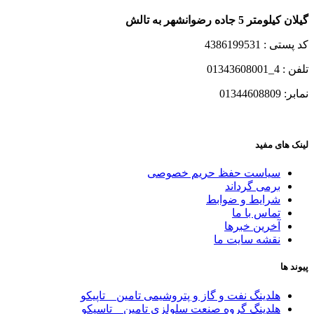
گیلان کیلومتر 5 جاده رضوانشهر به تالش
کد پستی : 4386199531
تلفن : 4_01343608001
نمابر: 01344608809
لینک های مفید
سیاست حفظ حریم خصوصی
برمی گرداند
شرایط و ضوابط
تماس با ما
آخرین خبرها
نقشه سایت ما
پیوند ها
هلدینگ نفت و گاز و پتروشیمی تامین _ تاپیکو
هلدینگ گروه صنعت سلولزی تامین _ تاسیکو