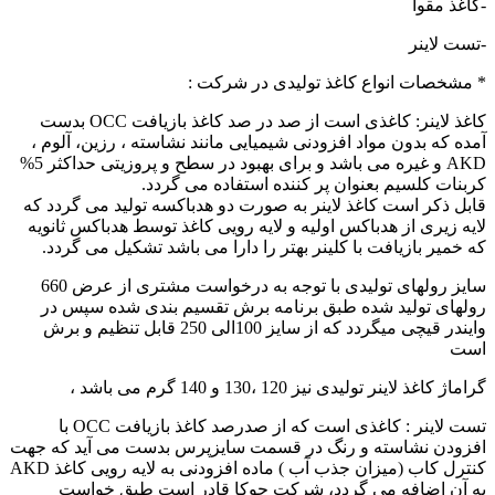
-کاغذ مقوا
-تست لاینر
* مشخصات انواع کاغذ تولیدی در شرکت :
کاغذ لاینر: کاغذی است از صد در صد کاغذ بازیافت OCC بدست
آمده که بدون مواد افزودنی شیمیایی مانند نشاسته ، رزین، آلوم ،
AKD و غیره می باشد و برای بهبود در سطح و پروزیتی حداکثر 5%
کربنات کلسیم بعنوان پر کننده استفاده می گردد.
قابل ذکر است کاغذ لاینر به صورت دو هدباکسه تولید می گردد که
لایه زیری از هدباکس اولیه و لایه رویی کاغذ توسط هدباکس ثانویه
که خمیر بازیافت با کلینر بهتر را دارا می باشد تشکیل می گردد.
سایز رولهای تولیدی با توجه به درخواست مشتری از عرض 660
رولهای تولید شده طبق برنامه برش تقسیم بندی شده سپس در
وایندر قیچی میگردد که از سایز 100الی 250 قابل تنظیم و برش
است
گراماژ کاغذ لاینر تولیدی نیز 120 ،130 و 140 گرم می باشد ،
تست لاینر : کاغذی است که از صدرصد کاغذ بازیافت OCC با
افزودن نشاسته و رنگ در قسمت سایزپرس بدست می آید که جهت
کنترل کاب (میزان جذب آب ) ماده افزودنی به لایه رویی کاغذ AKD
به آن اضافه می گردد، شرکت چوکا قادر است طبق خواست