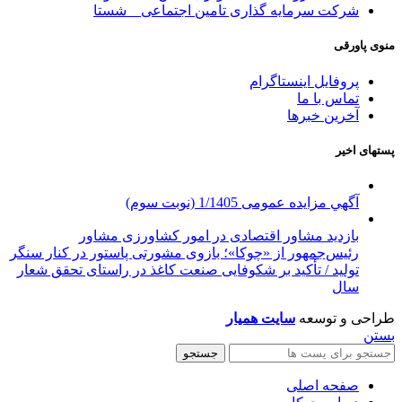
شرکت سرمایه گذاری تامین اجتماعی _ شستا
منوی پاورقی
پروفایل اینستاگرام
تماس با ما
آخرین خبرها
پستهای اخیر
آگهي مزایده عمومی 1/1405 (نوبت سوم)
بازدید مشاور اقتصادی در امور کشاورزی مشاور
رئیس‌جمهور از «چوکا»؛ بازوی مشورتی پاستور در کنار سنگر
تولید / تأکید بر شکوفایی صنعت کاغذ در راستای تحقق شعار
سال
طراحی و توسعه
سایت همیار
بستن
جستجو
صفحه اصلی