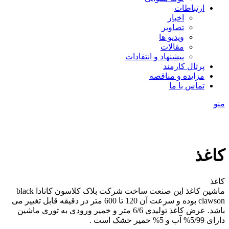
ارتباطات
اخبار
تصاویر
ویدیو ها
مقالات
پیشنهاد و انتقادات
پرتال کارمند
مزایده و مناقصه
تماس با ما
منو
کاغذ
کاغذ
ماشین کاغذ این صنعت ساخت شرکت بلاک کلاسون کانادا black
clawson بوده و سرعت آن 120 تا 600 متر در دقیقه قابل تغییر می
باشد. عرض کاغذ تولیدی 6/6 متر و خمیر ورودی به توری ماشین
دارای 5/99% آب و 5% خمیر خشک است .