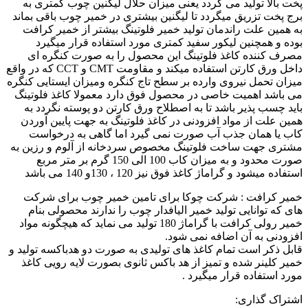
پخت بالا تولید می گردد یعنی میزان حلال لیگنین چوب کمتری به
برج پخت تزریق میگردد تا لیگنین بیشتری در خمیر چوب باقی بماند
به همین علت راندمان تولید خمیر فلوتینگ بیشتر از خمیر کرافت
بوده و همچنین لیکور سفید کمتری مورد استفاده قرار میگیرد
مصرف کننده کاغذ فلوتینگ این محصول را به صورت کنگره ای
داخل ورق کارتن استفاده میکند و مقاومت CMT و CCT که در واقع
میزان تحمل نیروی وارده بر سطح تاج کنگره ومیزان ایستایی کنگره
می باشد اهمیت خاصی در محصول فوق دارد معمولا کاغذ فلوتینگ
باید چسب پذیر باشد تا به اصطلاح ورق کارتن دو پوسته نگردد به
همین علت از مواد افزودنی در کاغذ فلوتینگ به جهت پایین آوردن
کاب یا همان جذب آب صورت نمی گیرد اما گاهی به درخواست
مشتری جهت ساخت فلوتینگ مخصوص سردخانه از آلوم و رزین به
صورت محدود و به میزان کاب 100 الی 150 گرم بر متر مربع
استفاده میشود و گراماژ کاغذ فوق نیز 120 ، 130و 140 می باشد
خمیر کرافت : شرکت چوکا برای تامین خمیر چوب برای شرکت
های که توانایی تولید خمیر الیافدار چوب را ندارند محصولی بنام
خمیر رولی کرافت با گراماژ 180 تولید می نماید که هیچگونه مواد
افزودنی به آن اضافه نمی شود.
قابل ذکر است تمام کاغذ های تولیدی به صورت دو هدباکسه تولید و
خمیر کلینر شده و تمیز از هد باکس ثانوی بصورت لایه رویی کاغذ
مورد استفاده قرار میگیرد .
اشتراک گذاری: