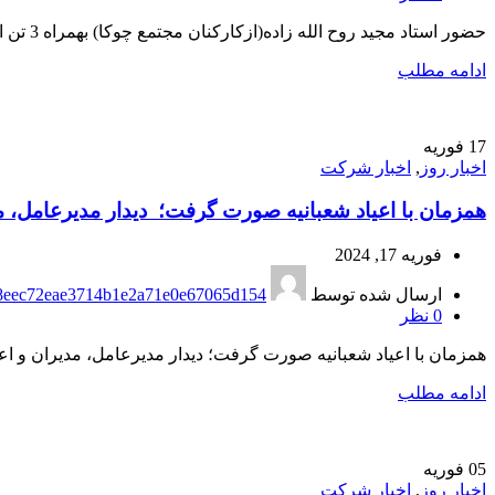
حضور استاد مجید روح الله زاده(ازکارکنان مجتمع چوکا) بهمراه 3 تن از رزمی کاران آکادمی ملی پوشان شهرستان رضوانشهر در مسابقات بین المللی ک...
ادامه مطلب
17
فوریه
اخبار روز
,
اخبار شرکت
همزمان با اعیاد شعبانیه صورت گرفت؛ دیدار مدیرعامل، م
فوریه 17, 2024
ارسال شده توسط
8eec72eae3714b1e2a71e0e67065d154
0
نظر
همزمان با اعیاد شعبانیه صورت گرفت؛ دیدار مدیرعامل، مدیران و ا
ادامه مطلب
05
فوریه
اخبار روز
,
اخبار شرکت