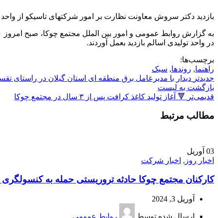
بازدید دکتر سروش معاونت نظارت بر امور شرکتهای تاسیکو از واحد 
در واحد تولیدی اسالم بازدید بعمل آوردند.
برچسب‌ها:
راهنما
,
روندها
,
سبک
جدیدتر
دیدار با مدیرعامل برق منطقه ای استان گیلان در راستای تق
بازگشت به لیست
قدیمی‌تر
🔻 آغاز تولید کاغذ کرافت پس از ۳ سال در مجتمع چوکا
مطالب مرتبط
03
آوریل
اخبار روز
,
اخبار شرکت
کارکنان مجتمع چوکا حادثه تروریستی حمله به کنسولگری ا
آوریل 3, 2024
ارسال شده توسط
روابط عمومی