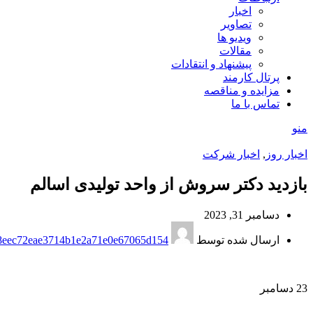
اخبار
تصاویر
ویدیو ها
مقالات
پیشنهاد و انتقادات
پرتال کارمند
مزایده و مناقصه
تماس با ما
منو
اخبار روز
,
اخبار شرکت
بازدید دکتر سروش از واحد تولیدی اسالم
دسامبر 31, 2023
ارسال شده توسط
8eec72eae3714b1e2a71e0e67065d154
23
دسامبر