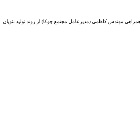
نت نظارت بر امور شرکتهای تاسیکو) با همراهی مهندس کاظمی (مدیرعامل مجتمع چوکا) از روند تولید نئوپان