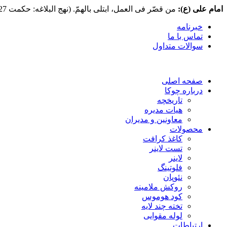
امام علی (ع):
من قصّر فی العمل، ابتلی بالهمّ. (نهج البلاغه: حکمت 127) هر که در عمل کوتاهی کند، به اندوه گرفتار آید.
خبرنامه
تماس با ما
سوالات متداول
صفحه اصلی
درباره چوکا
تاریخچه
هیات مدیره
معاونین و مدیران
محصولات
کاغذ کرافت
تست لاینر
لاینر
فلوتینگ
نئوپان
روکش ملامینه
کود هوموس
تخته چند لایه
لوله مقوایی
ارتباطات