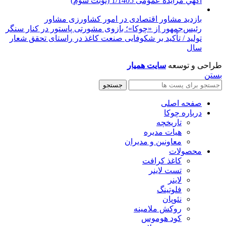
آگهي مزایده عمومی 1/1405 (نوبت سوم)
بازدید مشاور اقتصادی در امور کشاورزی مشاور
رئیس‌جمهور از «چوکا»؛ بازوی مشورتی پاستور در کنار سنگر
تولید / تأکید بر شکوفایی صنعت کاغذ در راستای تحقق شعار
سال
طراحی و توسعه
سایت همیار
بستن
جستجو
صفحه اصلی
درباره چوکا
تاریخچه
هیات مدیره
معاونین و مدیران
محصولات
کاغذ کرافت
تست لاینر
لاینر
فلوتینگ
نئوپان
روکش ملامینه
کود هوموس