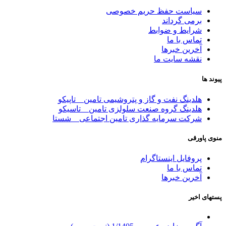
سیاست حفظ حریم خصوصی
برمی گرداند
شرایط و ضوابط
تماس با ما
آخرین خبرها
نقشه سایت ما
پیوند ها
هلدینگ نفت و گاز و پتروشیمی تامین _ تاپیکو
هلدینگ گروه صنعت سلولزی تامین _ تاسیکو
شرکت سرمایه گذاری تامین اجتماعی _ شستا
منوی پاورقی
پروفایل اینستاگرام
تماس با ما
آخرین خبرها
پستهای اخیر