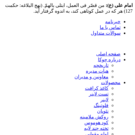
امام علی (ع):
من قصّر فی العمل، ابتلی بالهمّ. (نهج البلاغه: حکمت
127) هر که در عمل کوتاهی کند، به اندوه گرفتار آید.
خبرنامه
تماس با ما
سوالات متداول
صفحه اصلی
درباره چوکا
تاریخچه
هیات مدیره
معاونین و مدیران
محصولات
کاغذ کرافت
تست لاینر
لاینر
فلوتینگ
نئوپان
روکش ملامینه
کود هوموس
تخته چند لایه
لوله مقوایی