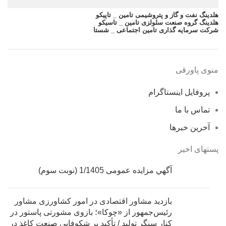
هلدینگ نفت و گاز و پتروشیمی تامین _ تاپیکو
هلدینگ گروه صنعت سلولزی تامین _ تاسیکو
شرکت سرمایه گذاری تامین اجتماعی _ شستا
منوی پاورقی
پروفایل اینستاگرام
تماس با ما
آخرین خبرها
پستهای اخیر
آگهي مزایده عمومی 1/1405 (نوبت سوم)
بازدید مشاور اقتصادی در امور کشاورزی مشاور
رئیس‌جمهور از «چوکا»؛ بازوی مشورتی پاستور در
کنار سنگر تولید / تأکید بر شکوفایی صنعت کاغذ در