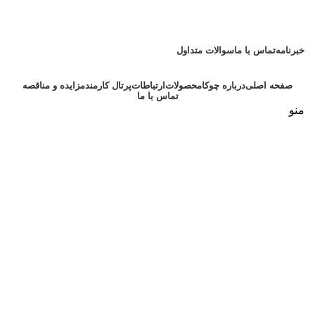
امام علی (ع):
من قصّر فی العمل، ابتلی بالهمّ. (نهج البلاغه: حکمت 127) هر که در عمل
کوتاهی کند، به اندوه گرفتار آید.
خبرنامه
تماس با ما
سوالات متداول
صفحه اصلی
درباره چوکا
محصولات
ارتباطات
پرتال کارمند
مزایده و مناقصه
تماس با ما
منو