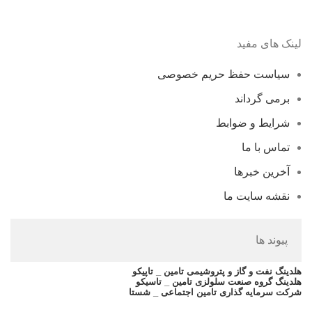
لینک های مفید
سیاست حفظ حریم خصوصی
برمی گرداند
شرایط و ضوابط
تماس با ما
آخرین خبرها
نقشه سایت ما
پیوند ها
هلدینگ نفت و گاز و پتروشیمی تامین _ تاپیکو
هلدینگ گروه صنعت سلولزی تامین _ تاسیکو
شرکت سرمایه گذاری تامین اجتماعی _ شستا