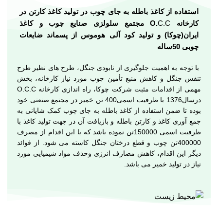
استفاده از کاغذ باطله به جای چوب در تولید کاغذ کارتن در
کارخانه
C.C
O.
مجتمع سلولزی صنایع چوب و کاغذ
ایران(چوکا) و تولید کود آلی هوموس از پسماند ضایعات
چوبی 50ساله
با توجه به اهمیت جلوگیری از نابودی جنگل، طرح های نظیر طرح
تنفس جنگل و کاهش منبع تأمین چوب مورد نیاز کارخانه، بخش
مهمی از اقدامات مثبت شرکت چوکا، راه اندازی کارخانه
O.C.C
درسال1376 با ظرفیت اسمی400 تن خمیر در مجتمع صنعتی خود
بوده تا ضمن استفاده از کاغذ باطله به جای چوب کمک شایانی به
جمع آوری کاغذ و کارتن باطله و بازیافت آن در جهت تولید کاغذ با
ظرفیت اسمی 150000تن نموده باشد که با این اقدام از مصرف
400000تن چوب و قطع درختان جنگل کاسته می شود. از فوائد
دیگر این اقدام، کاهش مصارف انرژی وحذف مواد شیمیایی مورد
نیاز در تولید خمیر می باشد.