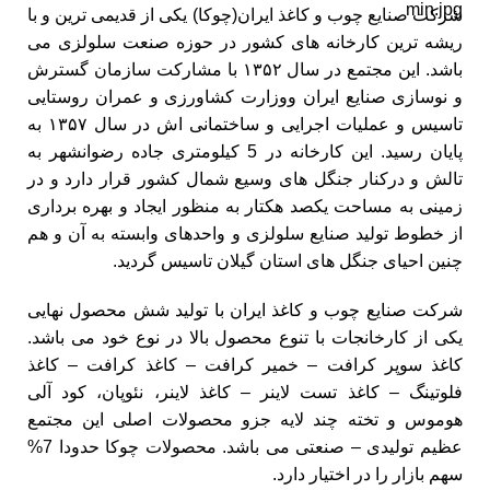
شرکت صنایع چوب و کاغذ ایران(چوکا) یکی از قدیمی ترین و با
ریشه ترین کارخانه های کشور در حوزه صنعت سلولزی می
باشد. این مجتمع در سال ۱۳۵۲ با مشارکت سازمان گسترش
و نوسازی صنایع ایران ووزارت کشاورزی و عمران روستایی
تاسیس و عملیات اجرایی و ساختمانی اش در سال ۱۳۵۷ به
پایان رسید. این کارخانه در 5 کیلومتری جاده رضوانشهر به
تالش و درکنار جنگل های وسیع شمال کشور قرار دارد و در
زمینی به مساحت یکصد هکتار به منظور ایجاد و بهره برداری
از خطوط تولید صنایع سلولزی و واحدهای وابسته به آن و هم
چنین احیای جنگل های استان گیلان تاسیس گردید.
شرکت صنایع چوب و کاغذ ایران با تولید شش محصول نهایی
یکی از کارخانجات با تنوع محصول بالا در نوع خود می باشد.
کاغذ سوپر کرافت – خمیر کرافت – کاغذ کرافت – کاغذ
فلوتینگ – کاغذ تست لاینر – کاغذ لاینر، نئوپان، کود آلی
هوموس و تخته چند لایه جزو محصولات اصلی این مجتمع
عظیم تولیدی – صنعتی می باشد. محصولات چوکا حدودا 7%
سهم بازار را در اختیار دارد.