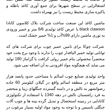
اشتغالزایی در سطح شهرها برای جمع آوری کاغذ باطله و
پاکیزه سازی محیط زیست را نیز بهمراه داشت.
ماشین کاغذ این صنعت ساخت شرکت بلاک کلاسون کانادا
black clawson با عرض کاغذ تولیدی 6/6 متر و خمیر ورودی
به توری ماشین دارای 99%آب و 1% خمیر خشک است .
شرکت چوکا برای تامین خمیر چوب برای شرکت های که
توانایی تولید خمیر الیافدار چوب را ندارند با وجود برج پخت خود
منحصراً محصولی بنام خمیر رولی کرافت با گراماژ 180 تولید
می نماید که هیچگونه مواد افزودنی به آن اضافه نمی شود.
واحد تولیدی صنایع چوب اسالم با مساحتی حدود پانصد هزار
متر مربع در منطقه اسالم واقع در گیلان کیلومتر 60 جاده
رضوانشهر به تالش و در دامنه گسترده جنگلهای زیبا و منحصر
به فرد راشستان تالش در دهه 1340 با استفاده از تکنولوژی
کانادایی در زمینه استحصال و تبدیل گرده بینه ها و چوب آلات
جنگلی تاسیس و با توجه به وجود مواد اولیه بسیار مرغوب در