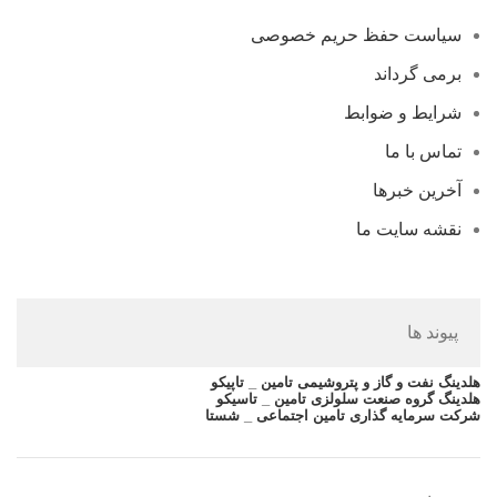
سیاست حفظ حریم خصوصی
برمی گرداند
شرایط و ضوابط
تماس با ما
آخرین خبرها
نقشه سایت ما
پیوند ها
هلدینگ نفت و گاز و پتروشیمی تامین _ تاپیکو
هلدینگ گروه صنعت سلولزی تامین _ تاسیکو
شرکت سرمایه گذاری تامین اجتماعی _ شستا