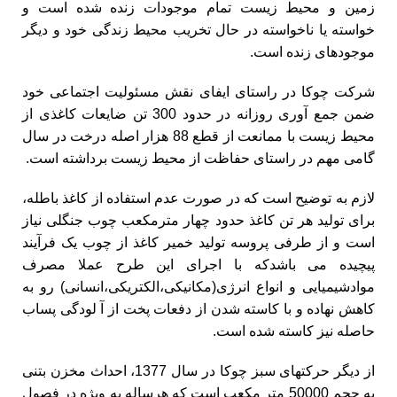
زمین و محیط زیست تمام موجودات زنده شده است و
خواسته یا ناخواسته در حال تخریب محیط زندگی خود و دیگر
موجودهای زنده است.
شرکت چوکا در راستای ایفای نقش مسئولیت اجتماعی خود
ضمن جمع آوری روزانه در حدود 300 تن ضایعات کاغذی از
محیط زیست با ممانعت از قطع 88 هزار اصله درخت در سال
گامی مهم در راستای حفاظت از محیط زیست برداشته است.
لازم به توضیح است که در صورت عدم استفاده از کاغذ باطله،
برای تولید هر تن کاغذ حدود چهار مترمکعب چوب جنگلی نیاز
است و از طرفی پروسه تولید خمیر کاغذ از چوب یک فرآیند
پیچیده می باشدکه با اجرای این طرح عملا مصرف
موادشیمیایی و انواع انرژی(مکانیکی،الکتریکی،انسانی) رو به
کاهش نهاده و با کاسته شدن از دفعات پخت از آ لودگی پساب
حاصله نیز کاسته شده است.
از دیگر حرکتهای سبز چوکا در سال 1377، احداث مخزن بتنی
به حجم 50000 متر مکعب است که هرساله به ویژه در فصول