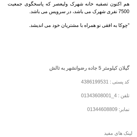
هم اکنون تصفیه خانه شهرک ولیعصر که پاسخگوی جمعیت
7500 نفری شهرک می باشد، در سرویس می باشد.
“چوکا به افقی نو همراه با مشتریان خود می اندیشد.
گیلان کیلومتر 5 جاده رضوانشهر به تالش
کد پستی : 4386199531
تلفن : 4_01343608001
نمابر: 01344608809
لینک های مفید