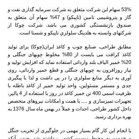
53% سهام این شرکت متعلق به شرکت سرمایه گذاری نفت و
گاز و پتروشیمی تامین (تاپیکو) و 47% سهام آن متعلق به
صندوق بازنشستگی کشوری می باشد. شرکت چوکا از
شرکتهای وابسته به هلدینگ سلولزیِ تاپیکو و شستا است.
مطابق طراحی، صنایع چوب و کاغذ ایران(چوکا) برای تولید
کاغذ کرافت می بایست از 80% مخلوط چوبهای جنگلی و
20% خمیر الیاف بلند وارداتی استفاده نماید که افزایش تولید و
نیاز روزافزون به چوبهای جنگلی و قطع خمیر وارداتی، روی
آوری به دیگر منابع سلولزی را در پی داشت و لذا با پیگیری
جدی و مستمر مسئولین، واحد تولید خمیر از کاغذ باطله با
ظرفیت اسمی 400 تن خمیر کاغذ در روز با استفاده از 4 پالپر،
تجهیزات تمیزسازی و …. با همت و امکانات نیروهای متخصص
داخل کشور طراحی، احداث و عملاً در بهمن ماه سال 1376 به
بهره برداری رسید.
با انجام این کار گام بسیار مهمی در جلوگیری از تخریب جنگل
و خدمت به محیط زیست کشور برداشته شد. ضمن آنکه