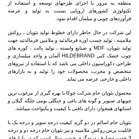
منطقه به مرور با اجرای طرحهای توسعه و استفاده از
تکنولوژی کشورهای اروپایی نسبت به تولید و عرضه
فرآوردهای چوبی و مبلمان اقدام نمود.
این شرکت در حال حاظر دارای خطوط تولید نئوپان ، روکش
ملامینه ، تولید چسب اوره فرمالدئید و ملامین فرمالدئید جهت
تولید نئوپان، MDF و صنایع وابسته ، تولید پالت ، کوره های
چوب خشک کنی HILDEBRAND آلمان و واحد مبلسازی و
طراحی دکوراسیون داخلی می باشد که با استفاده از نیروهای
متخصص و مجرب، محصولات خود را تولید و به بازارهای
داخلی و خارجی عرضه می نماید.
محصول نئوپان خام شرکت چوکا با بهره گیری از مرغوب ترین
چوبهای صنوبر و گونه های باغی و جنگلی بومی جلگه گیلان و
استانهای همجوار، دارای بافتی با کیفیت و یکنواخت میباشد.
نئوپان خام اسالم در دو گرید کیفیت درجه سوپر و درجه یک با
قابلیت پرس روکش ملامینه و نیز نئوپان خام درجه دو و درجه
3 جهت مصارف درودگری چندین سال است که در بازارهای