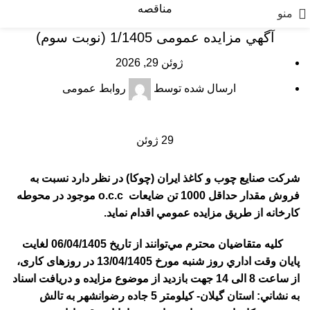
مناقصه
منو
آگهي مزایده عمومی 1/1405 (نوبت سوم)
ژوئن 29, 2026
ارسال شده توسط
روابط عمومی
29
ژوئن
شركت صنايع چوب و كاغذ ايران (چوكا) در نظر دارد نسبت به
فروش مقدار حداقل 1000 تن ضايعات
o.c.c
موجود در محوطه
کارخانه از طريق مزايده عمومي اقدام نماید.
كليه متقاضيان محترم مي‌توانند از تاريخ 06/04/1405 لغايت
پايان وقت اداري روز شنبه مورخ 13/04/1405 در روزهای کاری،
از ساعت 8 الی 14 جهت بازدید از موضوع مزایده و دریافت اسناد
به نشاني: استان گيلان- كيلومتر 5 جاده رضوانشهر به تالش