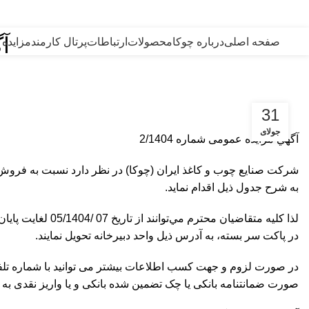
امام علی (ع):
من قصّر فی العمل، ابتلی بالهمّ. (نهج البلاغه: حکمت 127) هر که در عمل کوتاهی کند، به اندوه گرفتار آید.
آگ
صفحه اصلی
درباره چوکا
محصولات
ارتباطات
پرتال کارمند
مزایده 
31
جولای
آگهي مزایده عمومی شماره 2/1404
شركت صنايع چوب و كاغذ ايران (چوكا) در نظر دارد نسبت به فروش اق
به شرح جدول ذیل اقدام نماید.
در پاکت سر بسته، به آدرس ذیل واحد دبيرخانه تحویل نمایند.
صورت ضمانتنامه بانکی یا چک تضمین شده بانکی و یا واریز نقدی به حساب شماره 64161143026661 نزد بانک مهر به نام شرکت چوکا ارائه گردد. و نیز هر گونه مالیا