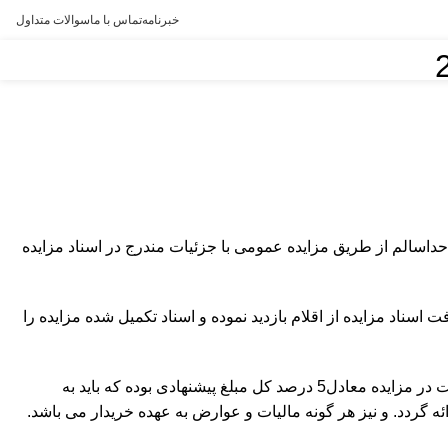
خبرنامه
تماس با ما
سوالات متداول
حداسالم از طریق مزایده عمومی با جزئیات مندرج در اسناد مزایده
يت پايان وقت اداري روز شنبه مورخ18/05/1404 در روزهای کاری، ضمن دریافت اسناد مزایده از اقلام بازدید نموده و اسناد تکمیل شده مزایده را
در صورت لزوم و جهت كسب اطلاعات بيشتر می توانید با شماره تلفن09113821779 آقای سلمانی تماس حاصل نمايید. مبلغ سپرده شرکت در مزایده معادل5 درصد کل مبلغ پیشنهادی بوده که باید به