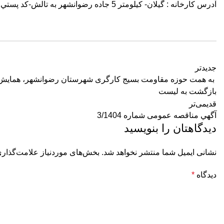
آدرس کارخانه : گیلان- کیلومتر 5 جاده رضوانشهر به تالش-كد پستي4386199531 تلفن :4-01343608001 فاكس 01343608809
جدیدتر
️ به همت حوزه مقاومت بسیج کارگری شهرستان رضوانشهر، همایش 
بازگشت به لیست
قدیمی‌تر
آگهي مناقصه عمومی شماره 3/1404
دیدگاهتان را بنویسید
نشانی ایمیل شما منتشر نخواهد شد.
بخش‌های موردنیاز علامت‌گذاری
دیدگاه
*