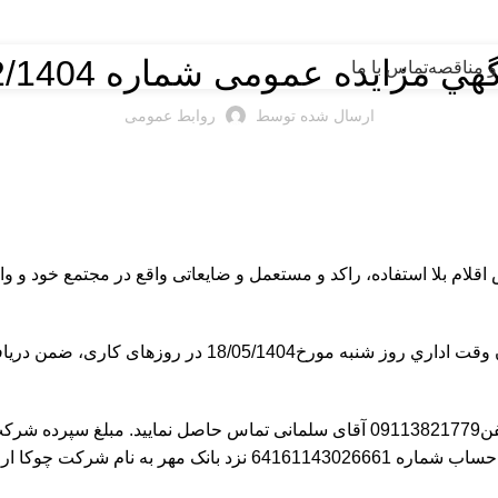
مناقصه
هي مزایده عمومی شماره 2/1404
و مناقصه
تماس با ما
ارسال شده توسط
روابط عمومی
لام بلا استفاده، راکد و مستعمل و ضایعاتی واقع در مجتمع خود و وا
لذا كليه متقاضيان محترم مي‌توانند از تاريخ 07 /05/1404 لغا
ت و عوارض به عهده خریدار می باشد.