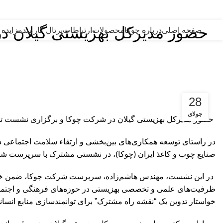
امام علی (ع):
من قصّر فی العمل، ابتلی بالهمّ. (نهج البلاغه: حکمت 127) هر که در عمل کوتاهی کند، به اندوه گرفتار آید.
️ حضور مدیرکل بهزیستی گیلان
صفحه اصلی
درباره چوکا
محصولات
ارتباطات
پرتال کارمند
مزایده 
28
جولای
️ حضور مدیرکل بهزیستی گیلان در شرکت چوکا و برگزاری نشست ت
در راستای توسعه همکاری‌های بین‌بخشی و ارتقاء سلامت اجتماعی در
صنایع چوب و کاغذ ایران (چوکا)، در نشستی مشترک با سرپرست شرک
️ در این نشست، مهندس هاشم‌زاده، سرپرست شرکت چوکا، ضمن خیرمق
ظرفیت‌های علمی و تخصصی بهزیستی در حوزه‌های فرهنگی و اجتماعی ت
خواستار تدوین یک “نقشه راه مشترک” برای توانمندسازی منابع انسان