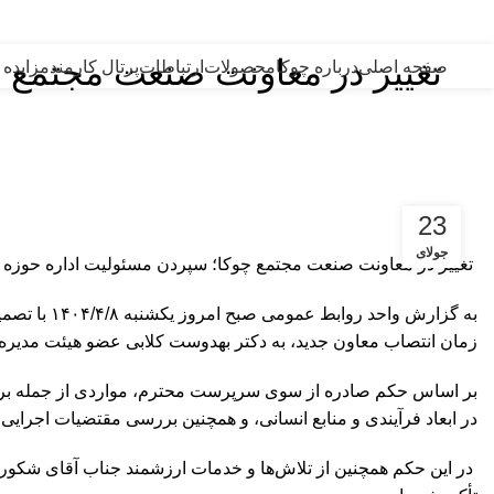
امام علی (ع):
من قصّر فی العمل، ابتلی بالهمّ. (نهج البلاغه: حکمت 127) هر که در عمل کوتاهی کند، به اندوه گرفتار آید.
️ تغییر در معاونت صنعت مجتمع
صفحه اصلی
درباره چوکا
محصولات
ارتباطات
پرتال کارمند
مزایده 
23
جولای
️ تغییر در معاونت صنعت مجتمع چوکا؛ سپردن مسئولیت اداره حوزه
به گزارش 
زمان انتصاب معاون جدید، به دکتر بهدوست کلابی عضو هیئت مدیره 
بر اساس حکم صادره از سوی سرپرست محترم، مواردی از جمله برنامه
در ابعاد فرآیندی و منابع انسانی، و همچنین بررسی مقتضیات اجرایی
️ در این حکم همچنین از تلاش‌ها و خدمات ارزشمند جناب آقای شکور