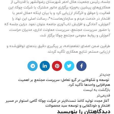
جلسه، رئیس جمعیت هلال احمر شهرستان رضوانشهر با قدردانی از
همکاری‌های پیشین به‌ویژه برگزاری مانور مشترک با شرکت چوکا، این
فعالیت را موفق و اثرگذار ارزیابی کرد و با بیان اینکه «هلال احمر با
افتخار در خدمت مردم و سازمان‌هاست»*، رسالت اصلی این نهاد را
آموزش، آمادگی و افزایش تاب‌آوری جامعه عنوان نمود. دراین جلسه که
با حضور سرپرست مجتمع، سرپرست معاونت اداری، مدیران حراست،
آموزش و روابط عمومی مجتمع چوکا برگزار شد،
طرفین ضمن امضای تفاهم‌نامه، بر پیگیری دقیق بندهای توافق‌شده و
ارزیابی مستمر نتایج همکاری تأکید کردند.
جدیدتر
توسعه و شکوفایی در گرو تعامل؛ سرپرست مجتمع بر اهمیت
هم‌افزایی واحدها تأکید کرد.
بازگشت به لیست
قدیمی‌تر
️ آغاز مجدد تولید کاغذ تست‌لاینر در شرکت چوکا؛ گامی استوار در مسیر
افتخار و خودکفایی و توسعه سبد محصولات
دیدگاهتان را بنویسید