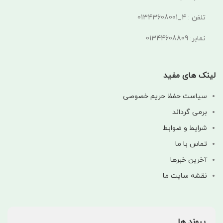
تلفن : 4_01343608001
نمابر: 01344608809
لینک های مفید
سیاست حفظ حریم خصوصی
برمی گرداند
شرایط و ضوابط
تماس با ما
آخرین خبرها
نقشه سایت ما
پیوند ها