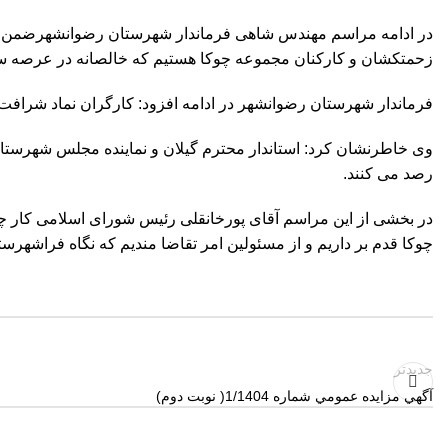
در ادامه مراسم مهندس شاهی فرماندار شهرستان رضوانشهرضمن عر
زحمتکشان و کارکنان مجموعه چوکا هستیم که خالصانه در عرصه سا
فرماندار شهرستان رضوانشهر در ادامه افزود: کارگران نماد شرافت، ص
وی خاطرنشان کرد: استاندار محترم گیلان و نماینده مجلس شهرستا
رصد می کنند.
در بخشی از این مراسم آقای پورخانقلی رئیس شورای اسلامی کار چوکا 
چوکا قدم بر داریم و از مسئولین امر تقاضا مندیم که نگاه فراشهرست
جدیدتر
آگهي مزايده عمومي شماره 1/1404( نوبت دوم)