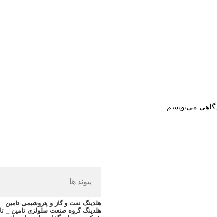
دگاهی می‌نویسم.
پیوند ها
هلدینگ نفت و گاز و پتروشیمی تامین _ ت
هلدینگ گروه صنعت سلولزی تامین _ تا