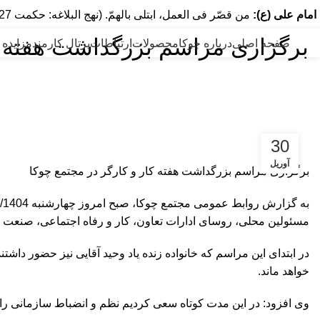
امام علی (ع):
من قصّر فی العمل، ابتلی بالهمّ. (نهج البلاغه: حکمت 127) هر که در عمل کوتاهی کند، به اندوه گرفتار آید.
برگزاری مراسم بزرگداشت هفته ک
صفحه اصلی
درباره چوکا
محصولات
ارتباطات
پرتال کارمند
مزایده 
30
آوریل
برگزاری مراسم بزرگداشت هفته کار و کارگر در مجتمع چوکا
مسئولین محلی، روسای ادارات تعاون، کار و رفاه اجتماعی، صنعت و 
در ابتدای این مراسم که خانواده زنده یاد وحید آقایی نیز حضور د
خواهد ماند.
وی افزود: در این مدت کوتاه سعی کردیم نظم و انضباط سازمانی را به 