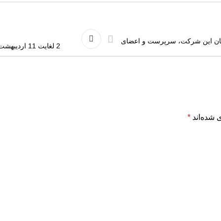
رکنان این شرکت، سرپرست و اعضای
2 لغایت 11 اردیبهشت ماه هفته کار و کارگر و بسیج کارگری بر همکاران عزیز و پرتلاش مبارک باد
 شده‌اند
*