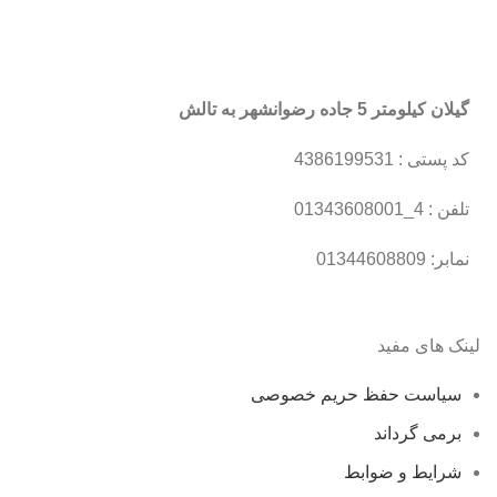
گیلان کیلومتر 5 جاده رضوانشهر به تالش
کد پستی : 4386199531
تلفن : 4_01343608001
نمابر: 01344608809
لینک های مفید
سیاست حفظ حریم خصوصی
برمی گرداند
شرایط و ضوابط