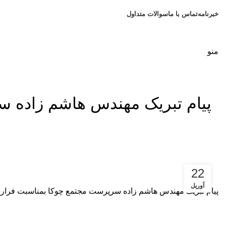
امام علی (ع):
من قصّر فی العمل، ابتلی بالهمّ. (نهج البلاغه: حکمت 127) هر که در عمل کوتاهی کند، به اندوه گرفتار آید.
خبرنامه
تماس با ما
سوالات متداول
منو
پیام تبریک مهندس هاشم زاده س
22
آوریل
پیام تبریک مهندس هاشم زاده سرپرست مجتمع چوکا بمناسبت فرارس