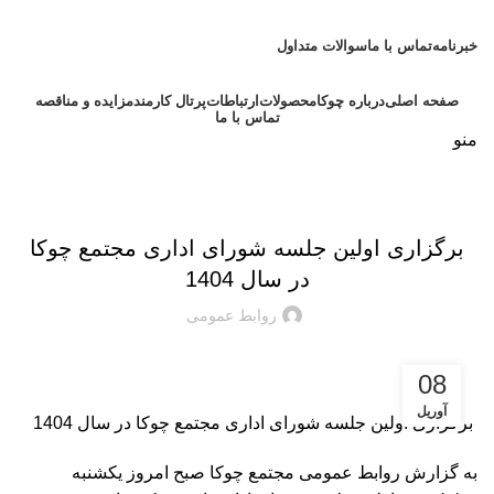
امام علی (ع):
من قصّر فی العمل، ابتلی بالهمّ. (نهج البلاغه: حکمت 127) هر که در عمل
کوتاهی کند، به اندوه گرفتار آید.
خبرنامه
تماس با ما
سوالات متداول
صفحه اصلی
درباره چوکا
محصولات
ارتباطات
پرتال کارمند
مزایده و مناقصه
تماس با ما
منو
اخبار شرکت
برگزاری اولین جلسه شورای اداری مجتمع چوکا
در سال 1404
روابط عمومی
08
آوریل
️ برگزاری اولین جلسه شورای اداری مجتمع چوکا در سال 1404
به گزارش روابط عمومی مجتمع چوکا صبح امروز یکشنبه