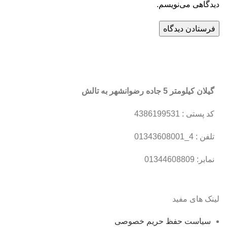
دیدگاهی می‌نویسم.
گیلان کیلومتر 5 جاده رضوانشهر به تالش
کد پستی : 4386199531
تلفن : 4_01343608001
نمابر: 01344608809
لینک های مفید
سیاست حفظ حریم خصوصی