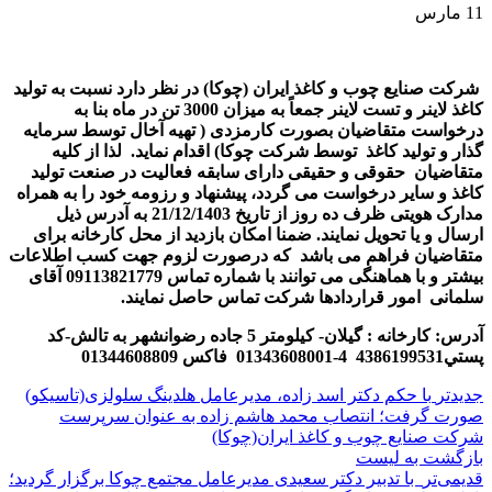
11
مارس
شركت صنايع چوب و كاغذ ايران (چوكا) در نظر دارد نسبت به تولید
کاغذ لاینر و تست لاینر جمعاً به میزان 3000 تن در ماه بنا به
درخواست متقاضیان
بصورت کارمزدی
( تهیه آخال توسط سرمایه
گذار و تولید کاغذ توسط شرکت چوکا) اقدام نماید. لذا از کلیه
متقاضیان حقوقی و حقیقی دارای سابقه فعالیت در صنعت تولید
کاغذ و سایر درخواست می گردد، پیشنهاد و رزومه خود را به همراه
مدارک هویتی ظرف ده روز از تاریخ 21/12/1403 به آدرس ذیل
ارسال و یا تحویل نمایند. ضمنا امکان بازدید از محل کارخانه برای
متقاضیان فراهم می باشد که درصورت لزوم جهت كسب اطلاعات
بيشتر و با هماهنگی می توانند با شماره تماس 09113821779 آقای
سلمانی امور قراردادها شرکت تماس حاصل نمايند.
آدرس:
کارخانه : گیلان- کیلومتر 5 جاده رضوانشهر به تالش-كد
پستي4386199531 4-01343608001 فاكس 01344608809
جدیدتر
با حکم دکتر اسد زاده، مدیرعامل هلدینگ سلولزی(تاسیکو)
صورت گرفت؛ انتصاب محمد هاشم زاده به عنوان سرپرست
شرکت صنایع چوب و کاغذ ایران(چوکا)
بازگشت به لیست
قدیمی‌تر
️ با تدبیر دکتر سعیدی مدیرعامل مجتمع چوکا برگزار گردید؛