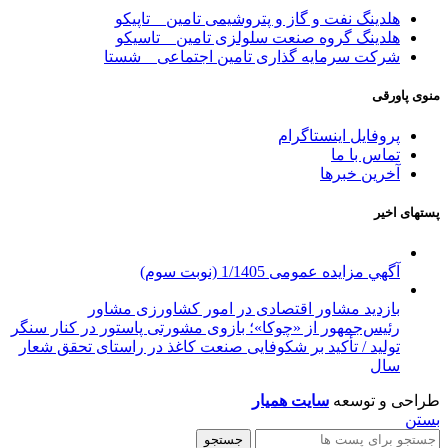
هلدینگ نفت و گاز و پتروشیمی تامین _ تاپیکو
هلدینگ گروه صنعت سلولزی تامین _ تاسیکو
شرکت سرمایه گذاری تامین اجتماعی _ شستا
منوی پاورقی
پروفایل اینستاگرام
تماس با ما
آخرین خبرها
پستهای اخیر
آگهي مزایده عمومی 1/1405 (نوبت سوم)
بازدید مشاور اقتصادی در امور کشاورزی مشاور
رئیس‌جمهور از «چوکا»؛ بازوی مشورتی پاستور در کنار سنگر
تولید / تأکید بر شکوفایی صنعت کاغذ در راستای تحقق شعار
سال
طراحی و توسعه
سایت همیار
بستن
جستجو