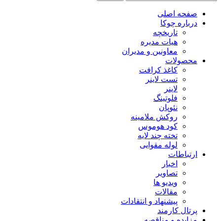
صفحه اصلی
درباره چوکا
تاریخچه
هیات مدیره
معاونین و مدیران
محصولات
کاغذ کرافت
تست لاینر
لاینر
فلوتینگ
نئوپان
روکش ملامینه
کود هوموس
تخته چند لایه
لوله مقوایی
ارتباطات
اخبار
تصاویر
ویدیو ها
مقالات
پیشنهاد و انتقادات
پرتال کارمند
مزایده و مناقصه