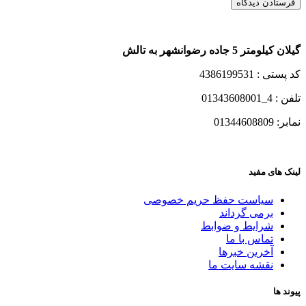
گیلان کیلومتر 5 جاده رضوانشهر به تالش
کد پستی : 4386199531
تلفن : 4_01343608001
نمابر: 01344608809
لینک های مفید
سیاست حفظ حریم خصوصی
برمی گرداند
شرایط و ضوابط
تماس با ما
آخرین خبرها
نقشه سایت ما
پیوند ها