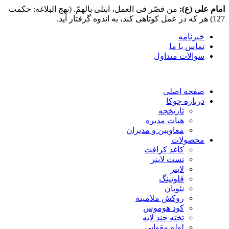
امام علی (ع):
من قصّر فی العمل، ابتلی بالهمّ. (نهج البلاغه: حکمت
127) هر که در عمل کوتاهی کند، به اندوه گرفتار آید.
خبرنامه
تماس با ما
سوالات متداول
صفحه اصلی
درباره چوکا
تاریخچه
هیات مدیره
معاونین و مدیران
محصولات
کاغذ کرافت
تست لاینر
لاینر
فلوتینگ
نئوپان
روکش ملامینه
کود هوموس
تخته چند لایه
لوله مقوایی