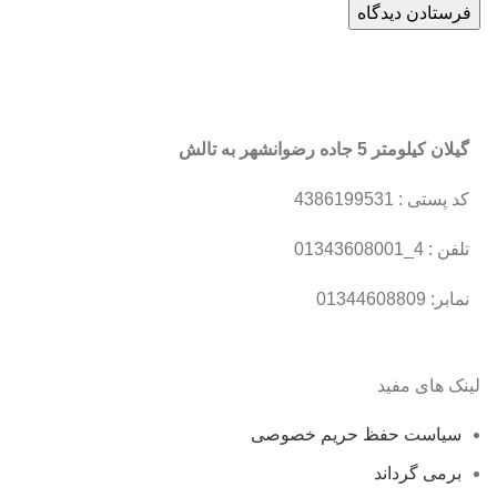
گیلان کیلومتر 5 جاده رضوانشهر به تالش
کد پستی : 4386199531
تلفن : 4_01343608001
نمابر: 01344608809
لینک های مفید
سیاست حفظ حریم خصوصی
برمی گرداند