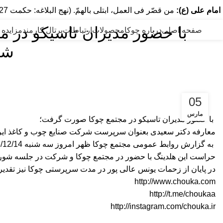
امام علی (ع):
من قصّر فی العمل، ابتلی بالهمّ. (نهج البلاغه: حکمت 127) هر که در عمل کوتاهی کند، به اندوه گرفتار آید.
️ با حضور مدیران تاسیکو در
صفحه اصلی
درباره چوکا
محصولات
ارتباطات
پرتال کارمند
مزایده 
شر
05
مارس
️ با حضور مدیران تاسیکو در مجتمع چوکا صورت گرفت؛
معارفه دکتر سعیدی بعنوان سرپرست شرکت صنایع چوب و کاغذ ایر
حراست این هلدینگ با حضور در مجتمع چوکا و شرکت در جلسه شور
در پایان از زحمات یونس عالی پور در مدت سرپرستی چوکا نیز تقدیر 
http://www.chouka.com
http://t.me/choukaa
http://instagram.com/chouka.ir