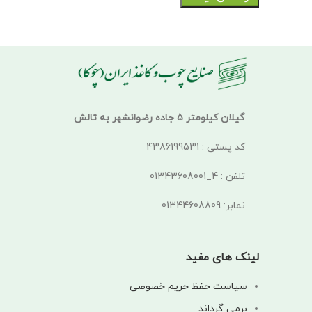
گیلان کیلومتر 5 جاده رضوانشهر به تالش
کد پستی : 4386199531
تلفن : 4_01343608001
نمابر: 01344608809
لینک های مفید
سیاست حفظ حریم خصوصی
برمی گرداند