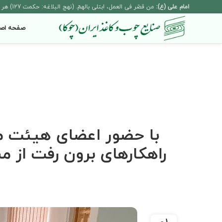
امام علی (ع):
من قصّر فی العمل، ابتلی بالهمّ. (نهج البلاغه: حکمت 127) هر که در عمل کوتاهی کند، به اندوه گرفتار آید.
صفحه اص
️ با حضور اعضای هیئت مد
راهکارهای برون رفت از 