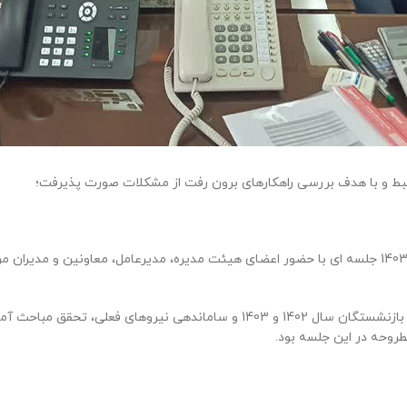
رتبط و با هدف بررسی راهکارهای برون رفت از مشکلات صورت پذیرفت؛
به گزارش روابط عمومی مجتمع چوکا صبح امروز دوشنبه 1403/8/28 جلسه ای با حضور اعضای هیئت مدیره، مدی
تسریع در تعیین تکلیف پرونده های بخش حقوقی شرکت چوکا، بازنشستگان سال 1402 و
طروحه در این جلسه بود.