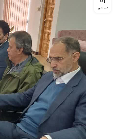
01
دسامبر