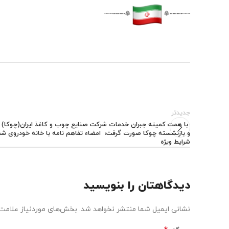
❅┅┅┅┄┄
┄┄┅┅┅❅
جدیدتر
با همت کمیته جبران خدمات شرکت صنایع چوب و کاغذ ایران(چوکا) و 
و بازنشسته چوکا صورت گرفت؛ ️ امضاء تفاهم نامه با خانه خودروی شم
شرایط ویژه
دیدگاهتان را بنویسید
نشانی ایمیل شما منتشر نخواهد شد.
بخش‌های موردنیاز علامت‌