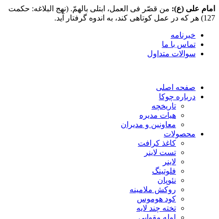
امام علی (ع):
من قصّر فی العمل، ابتلی بالهمّ. (نهج البلاغه: حکمت
127) هر که در عمل کوتاهی کند، به اندوه گرفتار آید.
خبرنامه
تماس با ما
سوالات متداول
صفحه اصلی
درباره چوکا
تاریخچه
هیات مدیره
معاونین و مدیران
محصولات
کاغذ کرافت
تست لاینر
لاینر
فلوتینگ
نئوپان
روکش ملامینه
کود هوموس
تخته چند لایه
لوله مقوایی