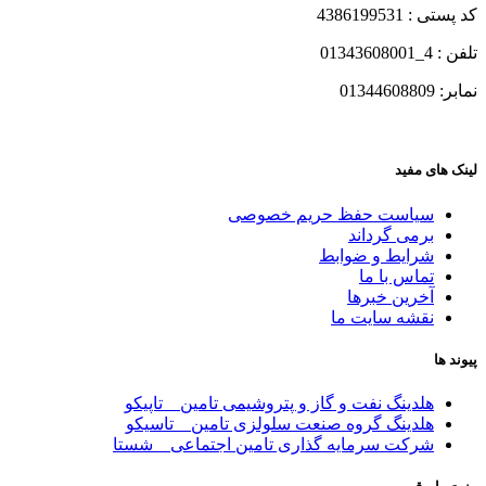
کد پستی : 4386199531
تلفن : 4_01343608001
نمابر: 01344608809
لینک های مفید
سیاست حفظ حریم خصوصی
برمی گرداند
شرایط و ضوابط
تماس با ما
آخرین خبرها
نقشه سایت ما
پیوند ها
هلدینگ نفت و گاز و پتروشیمی تامین _ تاپیکو
هلدینگ گروه صنعت سلولزی تامین _ تاسیکو
شرکت سرمایه گذاری تامین اجتماعی _ شستا