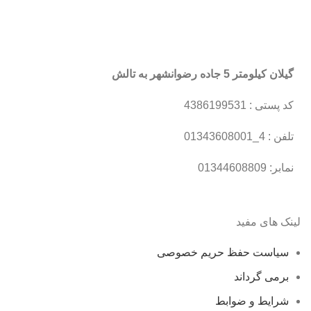
گیلان کیلومتر 5 جاده رضوانشهر به تالش
کد پستی : 4386199531
تلفن : 4_01343608001
نمابر: 01344608809
لینک های مفید
سیاست حفظ حریم خصوصی
برمی گرداند
شرایط و ضوابط