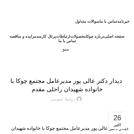
امام علی (ع):
من قصّر فی العمل، ابتلی بالهمّ. (نهج البلاغه: حکمت 127) هر که در عمل
کوتاهی کند، به اندوه گرفتار آید.
خبرنامه
تماس با ما
سوالات متداول
صفحه اصلی
درباره چوکا
محصولات
ارتباطات
پرتال کارمند
مزایده و مناقصه
تماس با ما
منو
اخبار شرکت
️ دیدار دکتر عالی پور مدیرعامل مجتمع چوکا با
خانواده شهیدان راحلی مقدم
روابط عمومی
26
اکتبر
️ دیدار دکتر عالی پور مدیرعامل مجتمع چوکا با خانواده شهیدان