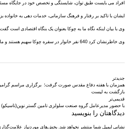
افراد می بایست طبق توان، شایستگی و تخصص خود در جایگاه مسئولی
ایشان با تاکید بر رفتار و فرهنگ سازمانی، خدمات دهی به خانواد
️وی با بیان اینکه نگاه ما به چوکا بعنوان یک بنگاه اقتصادی است 
وی خاطرنشان کرد 640 نفر خانوار در سفره چوکا سهیم هستند و ما مکلف هستیم سطح رفاه آنها را افزایش داده چون در برابر خداوند متعال مسئول و پاسخگو هستیم.
جدیدتر
همزمان با هفته دفاع مقدس صورت گرفت؛ برگزاری مراسم گرامیداشت ایام الله دفا
بازگشت به لیست
قدیمی‌تر
با حضور مدیرعامل گروه صنعت سلولزی تامین گستر نوین(تاسیکو) 
دیدگاهتان را بنویسید
نشانی ایمیل شما منتشر نخواهد شد.
بخش‌های موردنیاز علامت‌گذاری