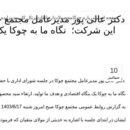
امام علی (ع):
من قصّر فی العمل، ابتلی بالهمّ. (نهج البلاغه: حکمت 127) هر که در عمل کوتاهی کند، به اندوه گرفتار آید.
دکتر عالی پور مدیرعامل مجتمع 
صفحه اصلی
درباره چوکا
محصولات
ارتباطات
پرتال کارمند
مزایده 
این شرکت؛ نگاه ما به چوکا یک
10
سپتامبر
️ دکتر عالی پور مدیرعامل مجتمع چوکا در جلسه شورای اداری با ح
نگاه ما به چوکا یک بنگاه اقتصادی و هدف ما تولید، ارتقاء سبد م
به گزارش روابط عمومی مجتمع چوکا صبح امروز شنبه 1403/6/17 اولین جلسه شورای اداری با حضور دکتر یونس عالی پور مدیرعامل این شرکت برگزار شد.
ایشان در ابتدای جلسه با اشاره به حدیثی از مولای متقیان که فرمودند : امام علی (ع) : العدل یضع