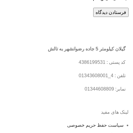
گیلان کیلومتر 5 جاده رضوانشهر به تالش
کد پستی : 4386199531
تلفن : 4_01343608001
نمابر: 01344608809
لینک های مفید
سیاست حفظ حریم خصوصی