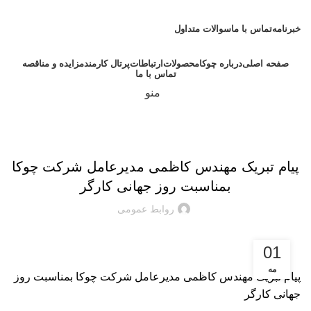
امام علی (ع):
من قصّر فی العمل، ابتلی بالهمّ. (نهج البلاغه: حکمت 127) هر که در عمل
کوتاهی کند، به اندوه گرفتار آید.
خبرنامه
تماس با ما
سوالات متداول
صفحه اصلی
درباره چوکا
محصولات
ارتباطات
پرتال کارمند
مزایده و مناقصه
تماس با ما
منو
اخبار شرکت
پیام تبریک مهندس کاظمی مدیرعامل شرکت چوکا
بمناسبت روز جهانی کارگر
روابط عمومی
01
مه
پیام تبریک مهندس کاظمی مدیرعامل شرکت چوکا بمناسبت روز
جهانی کارگر