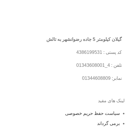
گیلان کیلومتر 5 جاده رضوانشهر به تالش
کد پستی : 4386199531
تلفن : 4_01343608001
نمابر: 01344608809
لینک های مفید
سیاست حفظ حریم خصوصی
برمی گرداند