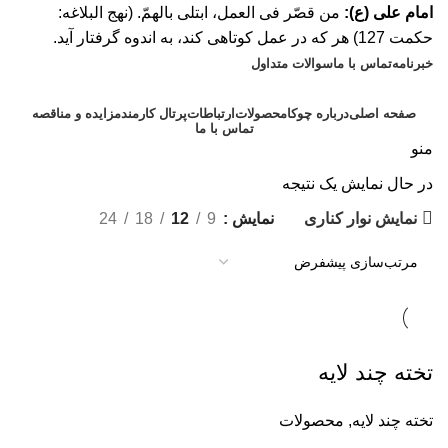
امام علی (ع):
من قصّر فی العمل، ابتلی بالهمّ. (نهج البلاغه:
حکمت 127) هر که در عمل کوتاهی کند، به اندوه گرفتار آید.
خبرنامه
تماس با ما
سوالات متداول
صفحه اصلی
درباره چوکا
محصولات
ارتباطات
پرتال کارمند
مزایده و مناقصه
تماس با ما
منو
در حال نمایش یک نتیجه
نمایش نوار کناری
نمایش
9
12
18
24
تخته چند لایه
تخته چند لایه
,
محصولات