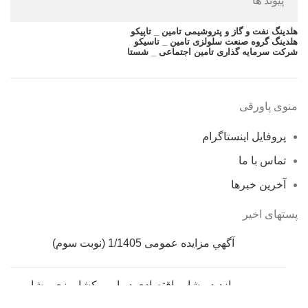
پیوند ها
هلدینگ نفت و گاز و پتروشیمی تامین _ تاپیکو
هلدینگ گروه صنعت سلولزی تامین _ تاسیکو
شرکت سرمایه گذاری تامین اجتماعی _ شستا
منوی پاورقی
پروفایل اینستاگرام
تماس با ما
آخرین خبرها
پستهای اخیر
آگهي مزایده عمومی 1/1405 (نوبت سوم)
بازدید مشاور اقتصادی در امور کشاورزی مشاور
رئیس‌جمهور از «چوکا»؛ بازوی مشورتی پاستور در