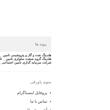
پیوند ها
هلدینگ نفت و گاز و پتروشیمی تامین _ ت
هلدینگ گروه صنعت سلولزی تامین _ تا
شرکت سرمایه گذاری تامین اجتماعی _
منوی پاورقی
پروفایل اینستاگرام
تماس با ما
آخرین خبرها