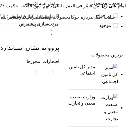
وضعیت محصول
نمایش همه 3 نتیجه
امام علی (ع):
من قصّر فی العمل، ابتلی بالهمّ. (نهج البلاغه: حکمت 127) هر که در عمل کوتاهی کند، به اندوه گرفتار آید.
در حراج
نمایش
9
نمایش نوار کناری
صفحه اصلی
درباره چوکا
محصولات
ارتباطات
پرتال کارمند
مزایده 
موجود
پرووانه نشان استاندارد
برترین محصولات
افتخارات
,
مجوزها
مدیر کل تامین
اجنماعی
وزارت صنعت
معدن و تجارت